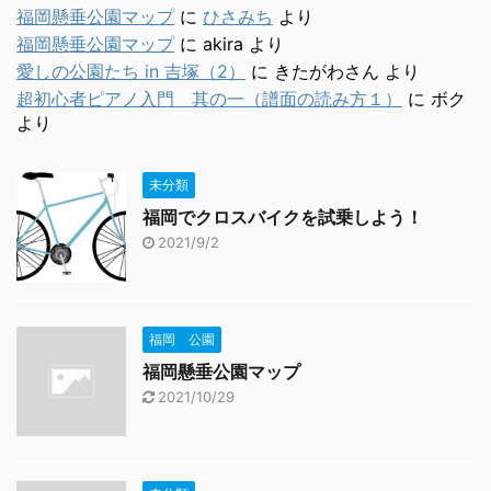
福岡懸垂公園マップ
に
ひさみち
より
福岡懸垂公園マップ
に
akira
より
愛しの公園たち in 吉塚（2）
に
きたがわさん
より
超初心者ピアノ入門 其の一（譜面の読み方１）
に
ボク
より
未分類
福岡でクロスバイクを試乗しよう！
2021/9/2
福岡 公園
福岡懸垂公園マップ
2021/10/29