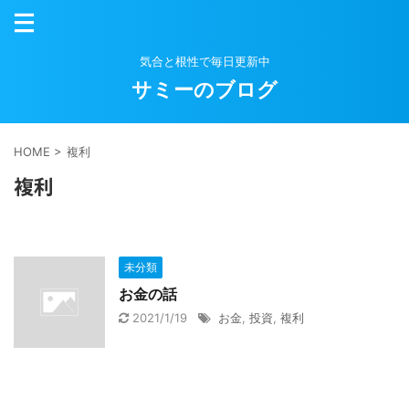
気合と根性で毎日更新中
サミーのブログ
HOME
>
複利
複利
未分類
お金の話
2021/1/19
お金
,
投資
,
複利